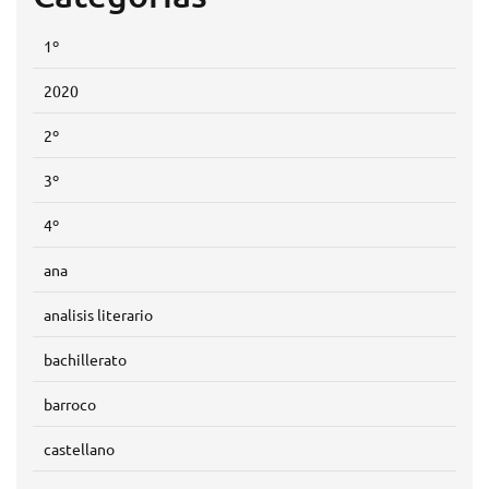
1º
2020
2º
3º
4º
ana
analisis literario
bachillerato
barroco
castellano