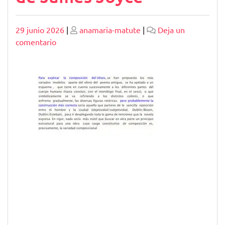
Publicado
Publicado
29 junio 2026
|
anamaria-matute
|
Deja un
en
comentario
Análisis
Literario
de
Ulises,
la
Obra
Maestra
de
James
Joyce