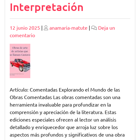
Interpretación
Publicado
Publicado
12 junio 2025
|
anamaria-matute
|
Deja un
en
comentario
Explorando
Obras
Literarias
Comentadas:
Un
Viaje
Profundo
Artículo: Comentadas Explorando el Mundo de las
a
Obras Comentadas Las obras comentadas son una
la
herramienta invaluable para profundizar en la
Interpretación
comprensión y apreciación de la literatura. Estas
ediciones especiales ofrecen al lector un análisis
detallado y enriquecedor que arroja luz sobre los
aspectos más profundos y significativos de una obra