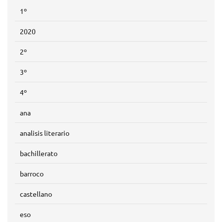
1º
2020
2º
3º
4º
ana
analisis literario
bachillerato
barroco
castellano
eso