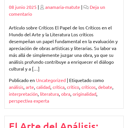
Publicado
Publicado
08 junio 2025
|
anamaria-matute
|
Deja un
en
comentario
El
Papel
Artículo sobre Críticos El Papel de los Críticos en el
Fundamental
Mundo del Arte y la Literatura Los críticos
de
desempeñan un papel fundamental en la evaluación y
los
apreciación de obras artísticas y literarias. Su labor va
Críticos
más allá de simplemente juzgar una obra, ya que su
en
análisis profundo contribuye a enriquecer el diálogo
el
cultural y a […]
Mundo
Publicado en
Uncategorized
|
Etiquetado como
del
análisis
,
arte
,
calidad
,
crítica
,
crítico
,
críticos
,
debate
,
Arte
interpretación
,
literatura
,
obra
,
originalidad
,
y
perspectiva experta
la
Literatura
El Arte del Análisis: