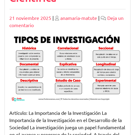
Publicado
Publicado
21 noviembre 2025
|
anamaria-matute
|
Deja un
en
comentario
Avances
en
el
Campo
de
Investigación
Científica
Artículo: La Importancia de la Investigación La
Importancia de la Investigación en el Desarrollo de la
Sociedad La investigación juega un papel fundamental
en el avance y progreso de la sociedad. A través del