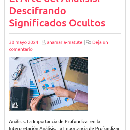
Descifrando
Significados Ocultos
Publicado
Publicado
30 mayo 2024
|
anamaria-matute
|
Deja un
en
comentario
El
Arte
del
Análisis:
Descifrando
Significados
Ocultos
Análisis: La Importancia de Profundizar en la
Interpretación Análisis: La Importancia de Profundizar