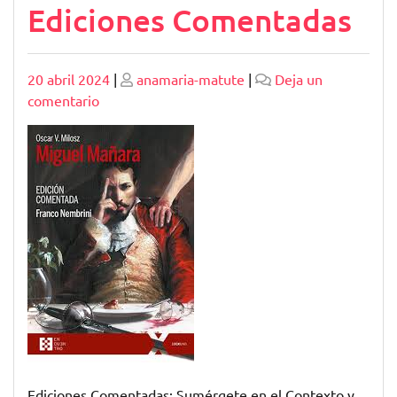
Ediciones Comentadas
Publicado
Publicado
20 abril 2024
|
anamaria-matute
|
Deja un
en
comentario
Explorando
Obras
Literarias
a
Través
de
Ediciones
Comentadas
Ediciones Comentadas: Sumérgete en el Contexto y