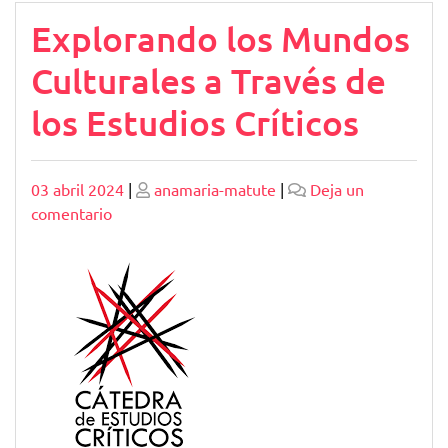
Explorando los Mundos
Culturales a Través de
los Estudios Críticos
Publicado
Publicado
03 abril 2024
|
anamaria-matute
|
Deja un
en
comentario
Explorando
los
Mundos
Culturales
a
Través
de
los
Estudios