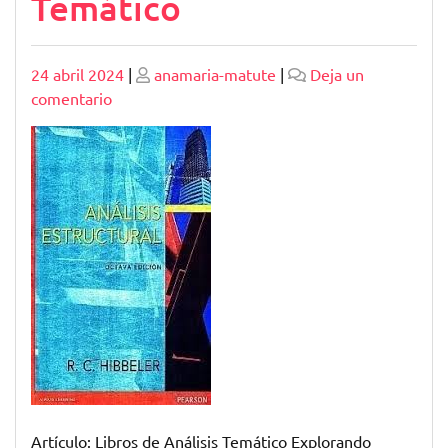
Temático
Publicado
Publicado
24 abril 2024
|
anamaria-matute
|
Deja un
en
comentario
Explorando
la
Profundidad
Literaria:
Libros
de
Análisis
Temático
Artículo: Libros de Análisis Temático Explorando