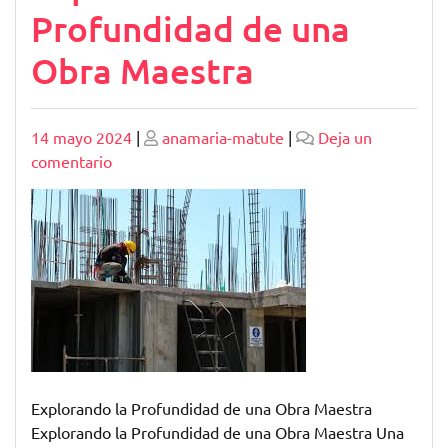
Profundidad de una
Obra Maestra
Publicado
Publicado
14 mayo 2024
|
anamaria-matute
|
Deja un
en
comentario
Explorando
la
Profundidad
de
una
Obra
Maestra
Explorando la Profundidad de una Obra Maestra
Explorando la Profundidad de una Obra Maestra Una