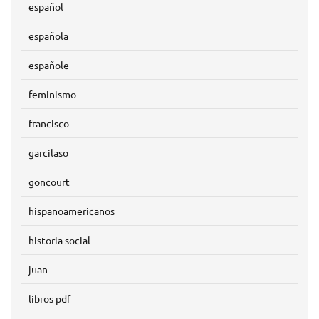
español
española
españole
feminismo
francisco
garcilaso
goncourt
hispanoamericanos
historia social
juan
libros pdf