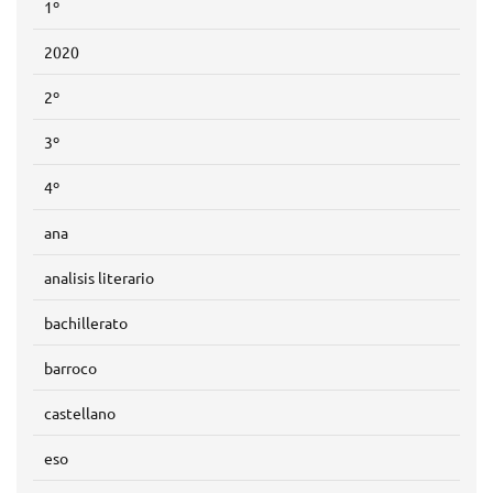
1º
2020
2º
3º
4º
ana
analisis literario
bachillerato
barroco
castellano
eso