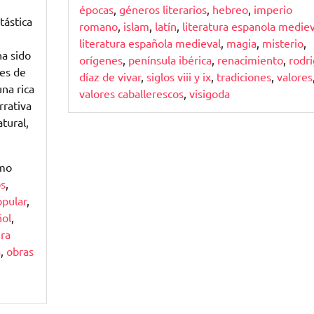
épocas
,
géneros literarios
,
hebreo
,
imperio
tástica
romano
,
islam
,
latín
,
literatura espanola mediev
literatura española medieval
,
magia
,
misterio
,
ha sido
orígenes
,
península ibérica
,
renacimiento
,
rodr
res de
díaz de vivar
,
siglos viii y ix
,
tradiciones
,
valores
una rica
valores caballerescos
,
visigoda
rrativa
tural,
omo
os
,
opular
,
ñol
,
ura
a
,
obras