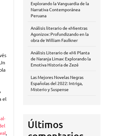
Explorando la Vanguardia de la
Narrativa Contemporánea
Peruana
Análisis literario de «Mientras
Agonizo»: Profundizando en la
obra de William Faulkner
Análisis Literario de «Mi Planta
vés
de Naranja Lima»: Explorando la
 Un
Emotiva Historia de Zezé
ola
Las Mejores Novelas Negras
Españolas del 2022: Intriga,
Misterio y Suspense
o
 el
o
al-
Últimos
del
val
,
comentarios