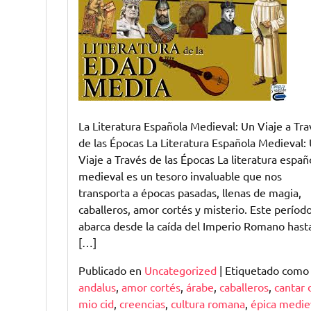
Fascinante
Literatura
Española
Medieval
La Literatura Española Medieval: Un Viaje a Tra
de las Épocas La Literatura Española Medieval:
Viaje a Través de las Épocas La literatura españ
medieval es un tesoro invaluable que nos
transporta a épocas pasadas, llenas de magia,
caballeros, amor cortés y misterio. Este períod
abarca desde la caída del Imperio Romano hasta
[…]
Publicado en
Uncategorized
|
Etiquetado com
andalus
,
amor cortés
,
árabe
,
caballeros
,
cantar 
mio cid
,
creencias
,
cultura romana
,
épica medie