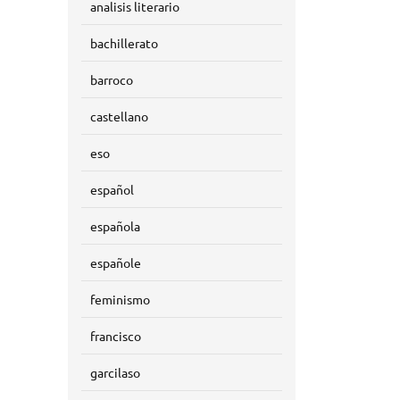
analisis literario
bachillerato
barroco
castellano
eso
español
española
españole
feminismo
francisco
garcilaso