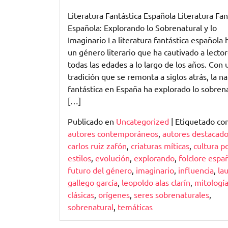
Literatura Fantástica Española Literatura Fan
Española: Explorando lo Sobrenatural y lo
Imaginario La literatura fantástica española 
un género literario que ha cautivado a lecto
todas las edades a lo largo de los años. Con 
tradición que se remonta a siglos atrás, la na
fantástica en España ha explorado lo sobrena
[…]
Publicado en
Uncategorized
|
Etiquetado c
autores contemporáneos
,
autores destacad
carlos ruiz zafón
,
criaturas míticas
,
cultura p
estilos
,
evolución
,
explorando
,
folclore espa
futuro del género
,
imaginario
,
influencia
,
la
gallego garcía
,
leopoldo alas clarín
,
mitologí
clásicas
,
orígenes
,
seres sobrenaturales
,
sobrenatural
,
temáticas