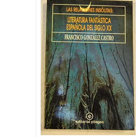
Magia:
La
Literatura
Fantástica
Española