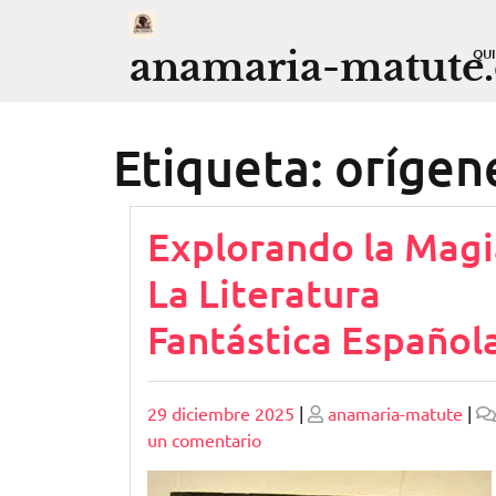
Saltar
al
anamaria-matute
QU
contenido
Etiqueta:
orígen
Explorando la Magi
La Literatura
Fantástica Español
Publicado
Publicado
29 diciembre 2025
|
anamaria-matute
|
en
un comentario
Explorando
la