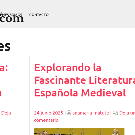
.com
IÉNES SOMOS
CONTACTO
es
a:
Explorando la
Fascinante Literatur
a
Española Medieval
Publicado
Publicado
Deja
24 junio 2025
|
anamaria-matute
|
Deja u
en
comentario
Explorando
la