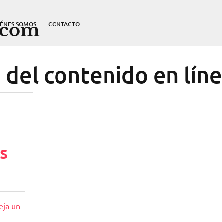
.com
IÉNES SOMOS
CONTACTO
 del contenido en lín
s
eja un