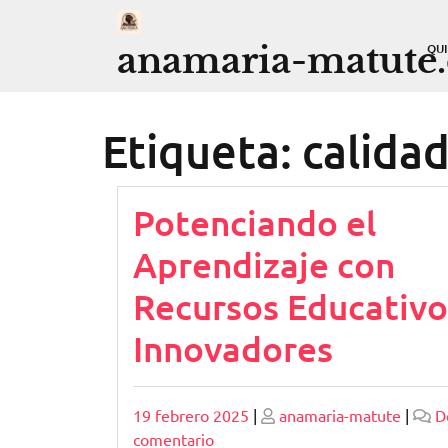
Saltar
al
anamaria-matute
QU
contenido
Etiqueta:
calidad
Potenciando el
Aprendizaje con
Recursos Educativo
Innovadores
Publicado
Publicado
19 febrero 2025
|
anamaria-matute
|
D
en
comentario