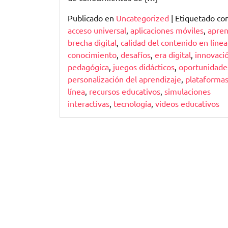
Publicado en
Uncategorized
|
Etiquetado c
acceso universal
,
aplicaciones móviles
,
apren
brecha digital
,
calidad del contenido en línea
conocimiento
,
desafíos
,
era digital
,
innovaci
pedagógica
,
juegos didácticos
,
oportunidade
personalización del aprendizaje
,
plataforma
línea
,
recursos educativos
,
simulaciones
interactivas
,
tecnología
,
videos educativos