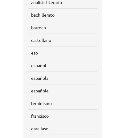
analisis literario
bachillerato
barroco
castellano
eso
español
española
españole
feminismo
francisco
garcilaso