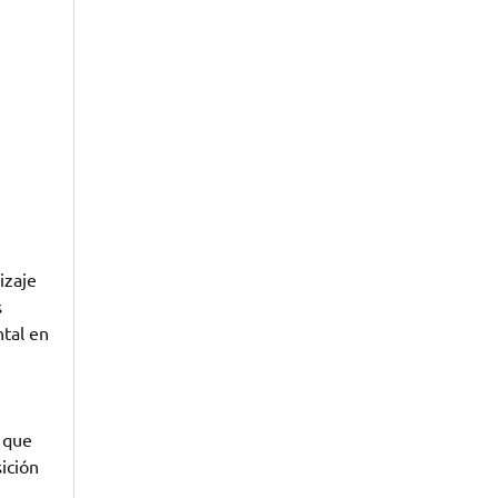
izaje
s
tal en
 que
ición