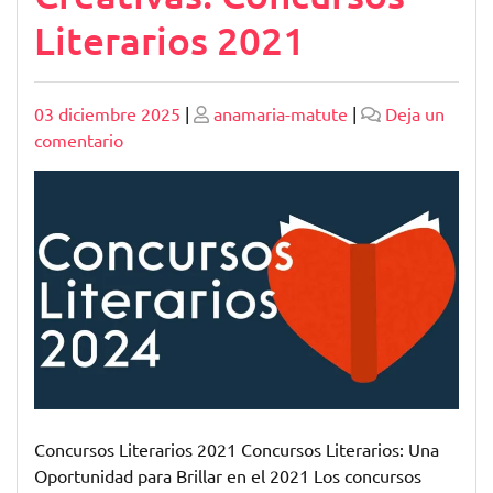
Literarios 2021
Publicado
Publicado
03 diciembre 2025
|
anamaria-matute
|
Deja un
en
comentario
Explora
las
Oportunidades
Creativas:
Concursos
Literarios
2021
Concursos Literarios 2021 Concursos Literarios: Una
Oportunidad para Brillar en el 2021 Los concursos