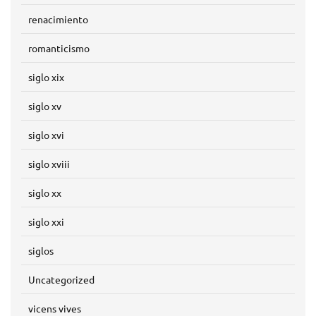
renacimiento
romanticismo
siglo xix
siglo xv
siglo xvi
siglo xviii
siglo xx
siglo xxi
siglos
Uncategorized
vicens vives