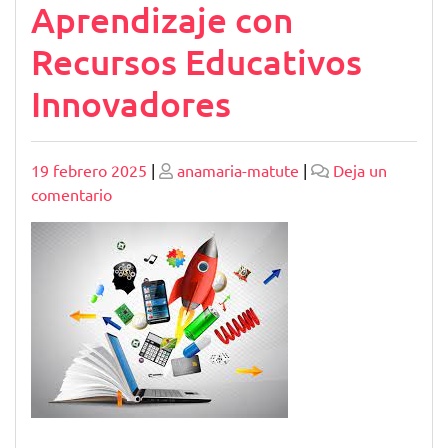
Aprendizaje con
Recursos Educativos
Innovadores
Publicado
Publicado
19 febrero 2025
|
anamaria-matute
|
Deja un
en
comentario
Potenciando
el
Aprendizaje
con
Recursos
Educativos
Innovadores