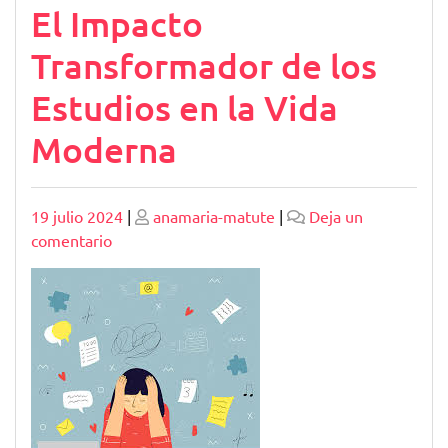
El Impacto
Transformador de los
Estudios en la Vida
Moderna
Publicado
Publicado
19 julio 2024
|
anamaria-matute
|
Deja un
en
comentario
El
Impacto
Transformador
de
los
Estudios
en
la