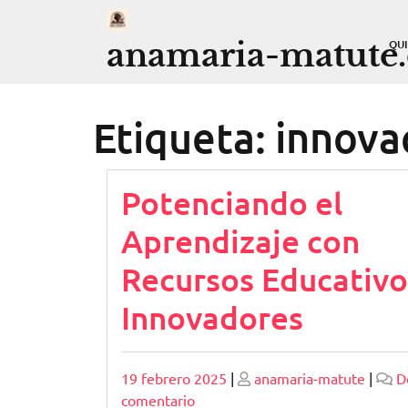
Saltar
al
anamaria-matute
QU
contenido
Etiqueta:
innova
Potenciando el
Aprendizaje con
Recursos Educativo
Innovadores
Publicado
Publicado
19 febrero 2025
|
anamaria-matute
|
D
en
comentario