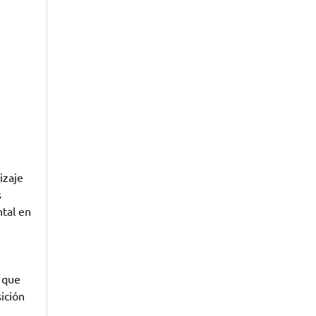
izaje
s
tal en
 que
ición