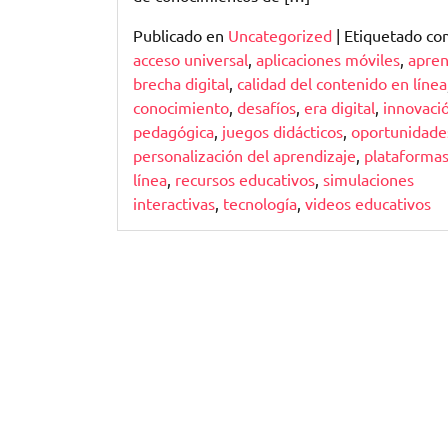
Publicado en
Uncategorized
|
Etiquetado c
acceso universal
,
aplicaciones móviles
,
apren
brecha digital
,
calidad del contenido en línea
conocimiento
,
desafíos
,
era digital
,
innovaci
pedagógica
,
juegos didácticos
,
oportunidade
personalización del aprendizaje
,
plataforma
línea
,
recursos educativos
,
simulaciones
interactivas
,
tecnología
,
videos educativos