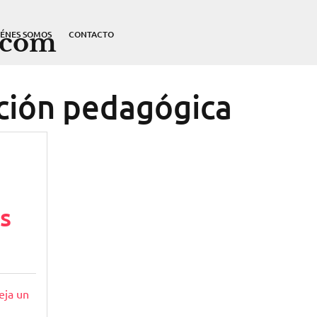
.com
IÉNES SOMOS
CONTACTO
ción pedagógica
s
eja un