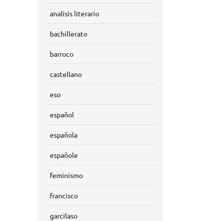
analisis literario
bachillerato
barroco
castellano
eso
español
española
españole
feminismo
francisco
garcilaso