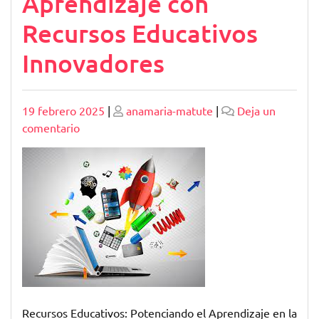
Aprendizaje con
Recursos Educativos
Innovadores
Publicado
Publicado
19 febrero 2025
|
anamaria-matute
|
Deja un
en
comentario
Potenciando
el
Aprendizaje
con
Recursos
Educativos
Innovadores
Recursos Educativos: Potenciando el Aprendizaje en la