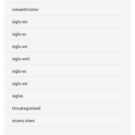
romanticismo
siglo xix
siglo xv
siglo xvi
siglo xviii
siglo xx
siglo xxi
siglos
Uncategorized
vicens vives